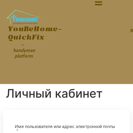
YouBeHome-
В
QuickFix
–
handyman
platform
Личный кабинет
Имя пользователя или адрес электронной почты
*