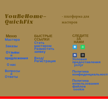
YouBeHome-
- платформа для
QuickFix
мастеров
СЛЕДИТЕ
Меню
БЫСТРЫЕ
ЗА
Мастера
ССЫЛКИ
НАМИ
Стать
мастером
Заказы
Разместить
заявку
Отзывы
и
Вход/
предложения
Условия
Регистрация
предоставления
О нас
услуг
Вопросы
Политика
и
конфиденциальност
Ответы
Политика
использования
файлов
cookie