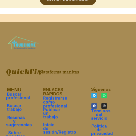
QuickFix
- plataforma manitas
Síguenos
МЕNU
ENLACES
Buscar
RÁPIDOS
profesional
Registrarse
como
Buscar
profesional
trabajo
Publicar
Términos
un
del
trabajo
Reseñas
servicio
y
sugerencias
Inicio
Política
de
de
sesión/Registro
Sobre
privacidad