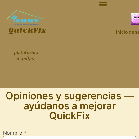
QuickFix
Inicio de s
-
plataforma
manitas
Opiniones y sugerencias —
ayúdanos a mejorar
QuickFix
Nombre
*