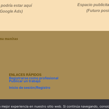
Espacio publicita
 podría estar aquí
(Futuro pos
 Google Ads)
rma manitas
ENLACES RÁPIDOS
Registrarse como profesional
Publicar un trabajo
Inicio de sesión/Registro
la mejor experiencia en nuestro sitio web. Si continúa navegando, cons