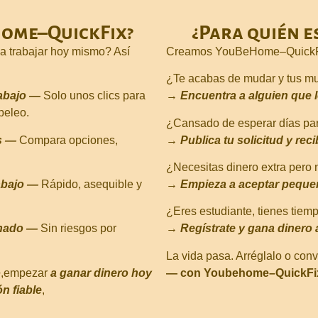
ome–QuickFix?
¿Para quién 
a trabajar hoy mismo? Así
Creamos YouBeHome–QuickFix 
¿Te acabas de mudar y tus mu
rabajo —
Solo unos clics para
→
Encuentra a alguien que
peleo.
¿Cansado de esperar días par
s —
Compara opciones,
→
Publica tu solicitud y rec
¿Necesitas dinero extra pero 
rabajo —
Rápido, asequible y
→
Empieza a aceptar pequeñ
¿Eres estudiante, tienes tiem
inado —
Sin riesgos por
→
Regístrate y gana dinero 
La vida pasa. Arréglalo o con
o
,empezar
a ganar dinero hoy
— con Youbehome–QuickFi
n fiable
,