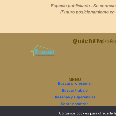
Espacio publicitario - Su anuncio
(Futuro posicionamiento en
QuickFix
- platafo
МЕNU
Buscar profesional
Buscar trabajo
Reseñas y sugerencias
Sobre nosotros
FAQ
Utilizamos cookies para ofrecerle 