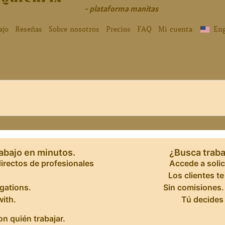
- plataforma manitas
ajo
Reseñas
Sobre nosotros
Precios
FAQ
Mi cuenta
Eng
abajo en minutos.
¿Busca traba
directos de profesionales
Accede a solic
Los clientes t
igations.
Sin comisiones.
ith.
Tú decides 
on quién trabajar.