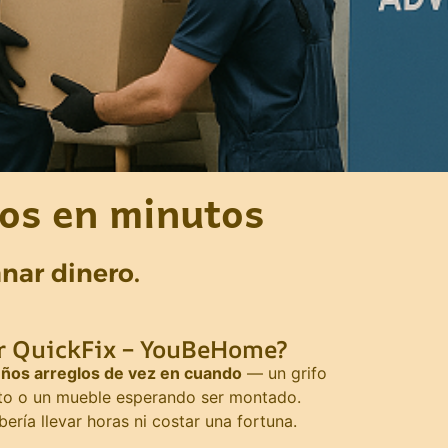
ios en minutos
anar dinero.
ir QuickFix – YouBeHome?
ños arreglos de vez en cuando
— un grifo
oto o un mueble esperando ser montado.
ría llevar horas ni costar una fortuna.