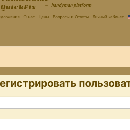
– handyman platform
QuickFix
едложения
О нас
Цены
Вопросы и Ответы
Личный кабинет
егистрировать пользова