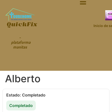
QuickFix
Inicio de s
-
plataforma
manitas
Alberto
Estado: Completado
Completado