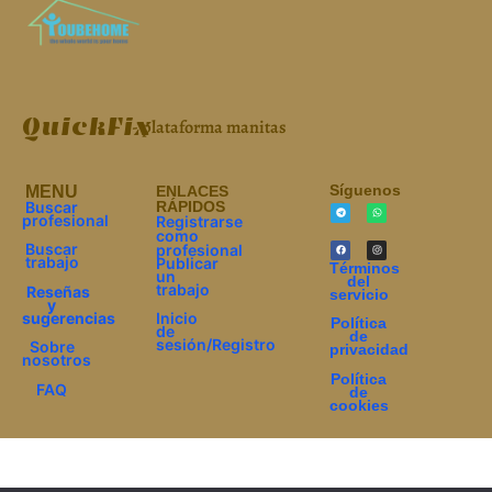
QuickFix
- plataforma manitas
Síguenos
МЕNU
ENLACES
Buscar
RÁPIDOS
profesional
Registrarse
como
Buscar
profesional
trabajo
Publicar
Términos
un
del
trabajo
Reseñas
servicio
y
sugerencias
Inicio
Política
de
de
sesión/Registro
Sobre
privacidad
nosotros
Política
FAQ
de
cookies